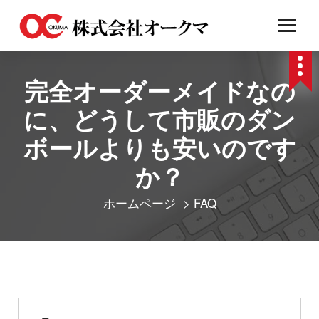
コ
ン
テ
完全オーダーメイドなの
ン
に、どうして市販のダン
ツ
ボールよりも安いのです
へ
ス
か？
キ
ホームページ
>
FAQ
ッ
プ